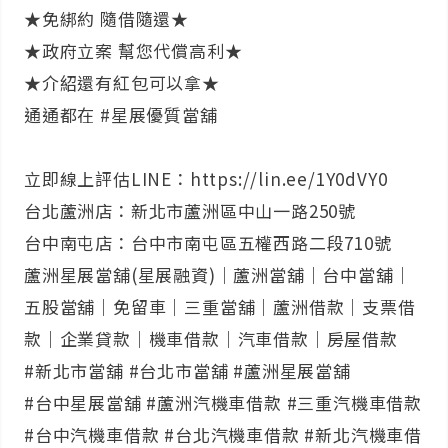
★免綁約 隨借隨還★
★政府立案 幫您代償高利★
★介紹還有紅包可以拿★
通通都在 #星展優質當舖
立即線上評估LINE：https://lin.ee/1Y0dVY0
台北蘆洲店：新北市蘆洲區中山一路250號
台中南屯店：台中市南屯區五權西路二段710號
蘆洲星展當舖(星展融資)｜蘆洲當舖｜台中當舖｜
五股當舖｜免留車｜三重當舖｜蘆洲借款｜支票借
款｜企業貸款｜機車借款｜汽車借款｜房屋借款
#新北市當舖 #台北市當舖 #蘆洲星展當舖
#台中星展當舖 #蘆洲汽機車借款 #三重汽機車借款
#台中汽機車借款 #台北汽機車借款 #新北汽機車借