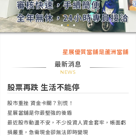
●
●
●
星展優質當舖是蘆洲當舖最便
最新消息
NEWS
股票再跌 生活不能停
股市重挫 資金卡關？別慌！
星展當舖是你最堅強的後盾
最近股市動盪不安，不少投資人資金套牢，帳面虧
損嚴重，急需現金卻無法即時變現