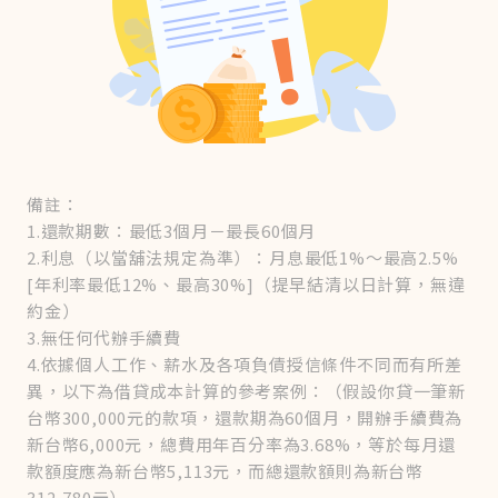
備註：
1.還款期數：最低3個月－最長60個月
2.利息（以當舖法規定為準）：月息最低1%～最高2.5%
[年利率最低12%、最高30%]（提早結清以日計算，無違
約金）
3.無任何代辦手續費
4.依據個人工作、薪水及各項負債授信條件不同而有所差
異，以下為借貸成本計算的參考案例：（假設你貸一筆新
台幣300,000元的款項，還款期為60個月，開辦手續費為
新台幣6,000元，總費用年百分率為3.68%，等於每月還
款額度應為新台幣5,113元，而總還款額則為新台幣
312,780元）