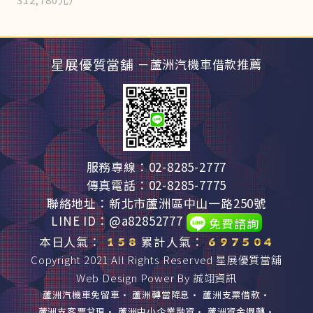
星展優質當舖
－蘆洲汽機車借款推薦
服務專線：02-8285-2777
傳真電話：02-8285-7775
聯絡地址：新北市蘆洲區中山一路250號
LINE ID：@a82852777
免費諮詢
本日人氣：
累計人氣：
Copyright 2021 All Rights Reserved
星展優質當舖
Web Design Power By
誠翊資訊
蘆洲汽機車免留車
•
蘆洲轉當降息
•
蘆洲支票借款
•
蘆洲支客票兌現
•
蘆洲中小企業融資
•
蘆洲資金週轉
•