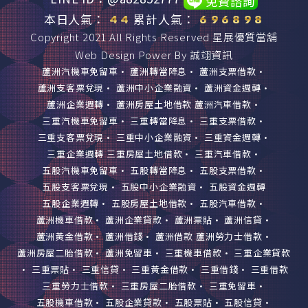
免費諮詢
本日人氣：
累計人氣：
Copyright 2021 All Rights Reserved
星展優質當舖
Web Design Power By
誠翊資訊
蘆洲汽機車免留車
•
蘆洲轉當降息
•
蘆洲支票借款
•
蘆洲支客票兌現
•
蘆洲中小企業融資
•
蘆洲資金週轉
•
蘆洲企業週轉
•
蘆洲房屋土地借款
蘆洲汽車借款
•
三重汽機車免留車
•
三重轉當降息
•
三重支票借款
•
三重支客票兌現
•
三重中小企業融資
•
三重資金週轉
•
三重企業週轉
三重房屋土地借款
•
三重汽車借款
•
五股汽機車免留車
•
五股轉當降息
•
五股支票借款
•
五股支客票兌現
•
五股中小企業融資
•
五股資金週轉
五股企業週轉
•
五股房屋土地借款
•
五股汽車借款
•
蘆洲機車借款
•
蘆洲企業貸款
•
蘆洲票貼
•
蘆洲信貸
•
蘆洲黃金借款
•
蘆洲借錢
•
蘆洲借款
蘆洲勞力士借款
•
蘆洲房屋二胎借款
•
蘆洲免留車
•
三重機車借款
•
三重企業貸款
•
三重票貼
•
三重信貸
•
三重黃金借款
•
三重借錢
•
三重借款
三重勞力士借款
•
三重房屋二胎借款
•
三重免留車
•
五股機車借款
•
五股企業貸款
•
五股票貼
•
五股信貸
•