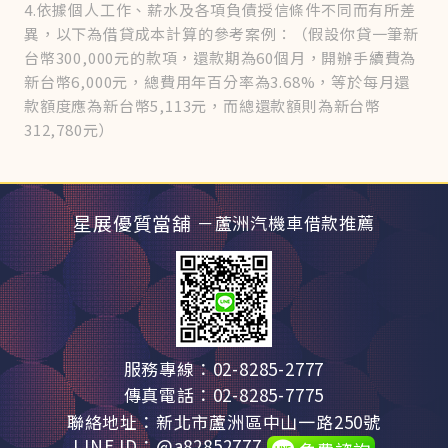
4.依據個人工作、薪水及各項負債授信條件不同而有所差
異，以下為借貸成本計算的參考案例：（假設你貸一筆新
台幣300,000元的款項，還款期為60個月，開辦手續費為
新台幣6,000元，總費用年百分率為3.68%，等於每月還
款額度應為新台幣5,113元，而總還款額則為新台幣
312,780元）
星展優質當舖
－蘆洲汽機車借款推薦
服務專線：02-8285-2777
傳真電話：02-8285-7775
聯絡地址：新北市蘆洲區中山一路250號
LINE ID：@a82852777