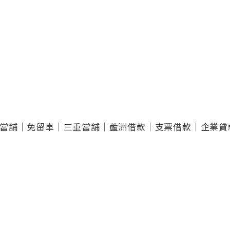
股當舖｜免留車｜三重當舖｜蘆洲借款｜支票借款｜企業