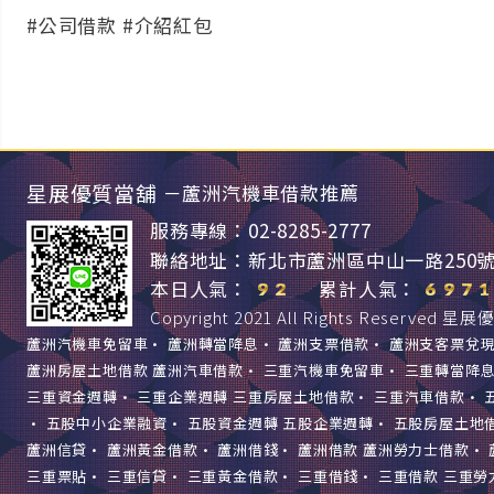
#公司借款 #介紹紅包
星展優質當舖
－蘆洲汽機車借款推薦
服務專線：02-8285-2777
聯絡地址：新北市蘆洲區中山一路250
本日人氣：
累計人氣：
Copyright 2021 All Rights Reserved
星展
蘆洲汽機車免留車
•
蘆洲轉當降息
•
蘆洲支票借款
•
蘆洲支客票兌
蘆洲房屋土地借款
蘆洲汽車借款
•
三重汽機車免留車
•
三重轉當降
三重資金週轉
•
三重企業週轉
三重房屋土地借款
•
三重汽車借款
•
•
五股中小企業融資
•
五股資金週轉
五股企業週轉
•
五股房屋土地
蘆洲信貸
•
蘆洲黃金借款
•
蘆洲借錢
•
蘆洲借款
蘆洲勞力士借款
•
三重票貼
•
三重信貸
•
三重黃金借款
•
三重借錢
•
三重借款
三重勞