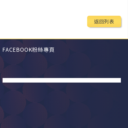
返回列表
FACEBOOK粉絲專頁