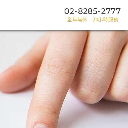
02-8285-2777
02-8285-2777
全年無休 24小時服務
全年無休 24小時服務