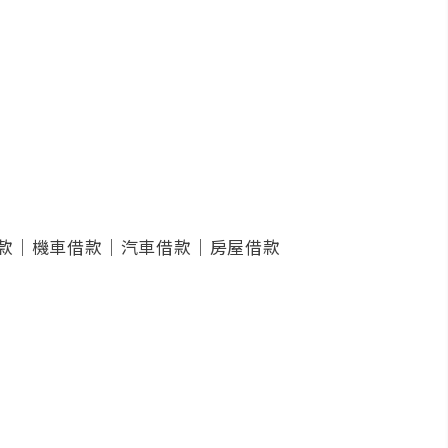
貸款｜機車借款｜汽車借款｜房屋借款