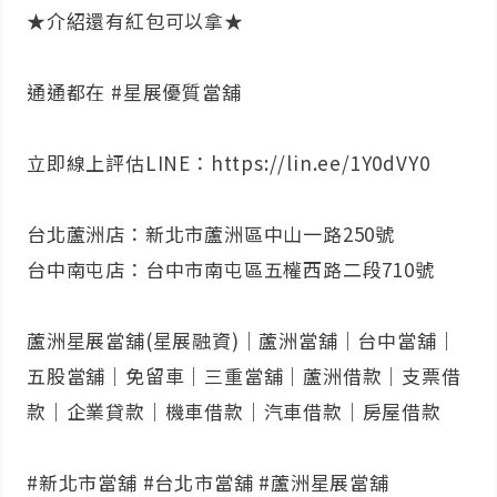
★介紹還有紅包可以拿★
通通都在 #星展優質當舖
立即線上評估LINE：https://lin.ee/1Y0dVY0
台北蘆洲店：新北市蘆洲區中山一路250號
台中南屯店：台中市南屯區五權西路二段710號
蘆洲星展當舖(星展融資)｜蘆洲當舖｜台中當舖｜
五股當舖｜免留車｜三重當舖｜蘆洲借款｜支票借
款｜企業貸款｜機車借款｜汽車借款｜房屋借款
#新北市當舖 #台北市當舖 #蘆洲星展當舖