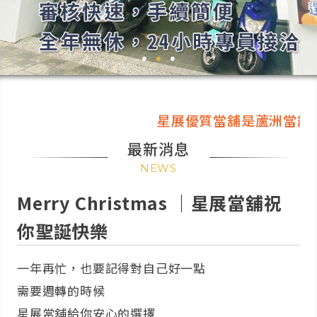
●
●
●
星展優質當舖是蘆洲當舖最
最新消息
NEWS
Merry Christmas ｜星展當舖祝
你聖誕快樂
一年再忙，也要記得對自己好一點
需要週轉的時候
星展當舖給你安心的選擇