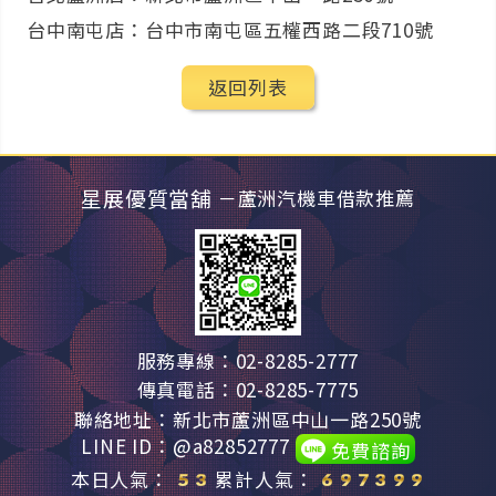
台中南屯店：台中市南屯區五權西路二段710號
返回列表
星展優質當舖
－蘆洲汽機車借款推薦
服務專線：02-8285-2777
傳真電話：02-8285-7775
聯絡地址：新北市蘆洲區中山一路250號
LINE ID：@a82852777
免費諮詢
本日人氣：
累計人氣：