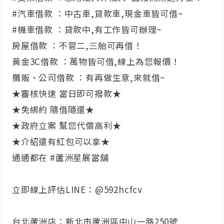
#汽車借款 ：中古車,貸款車,現金車皆可借~
#機車借款 ：貸款中,有工作皆可辦理~
房屋借款 ：不管二,三胎可再借！
黃金3C借款 ：萬物皆可借,線上為您報價！
攤販、公司借款 ：有再做生意,來就借~
★審核快速 當日即可撥款★
★免綁約 隨借隨還★
★政府立案 幫您代償高利★
★介紹還有紅包可以拿★
通通都在 #蘆洲星展當舖
立即線上評估LINE：@592hcfcv
台北蘆洲店：新北市蘆洲區中山一路250號