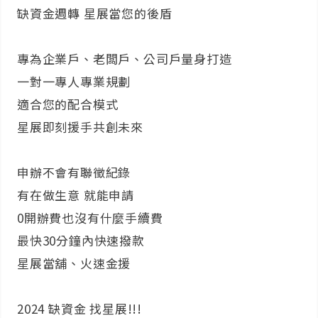
缺資金週轉 星展當您的後盾
專為企業戶、老闆戶、公司戶量身打造
一對一專人專業規劃
適合您的配合模式
星展即刻援手共創未來
申辦不會有聯徵紀錄
有在做生意 就能申請
0開辦費也沒有什麼手續費
最快30分鐘內快速撥款
星展當舖、火速金援
2024 缺資金 找星展!!!