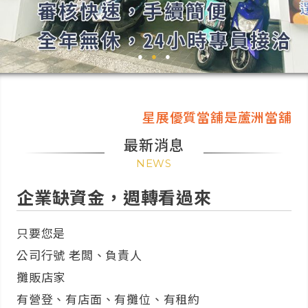
●
●
●
星展優質當舖是蘆洲當舖最便宜
最新消息
NEWS
企業缺資金，週轉看過來
只要您是
公司行號 老闆、負責人
攤販店家
有營登、有店面、有攤位、有租約