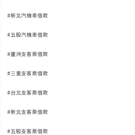
#新北汽機車借款
#五股汽機車借款
#蘆洲支客票借款
#三重支客票借款
#台北支客票借款
#新北支客票借款
#五股支客票借款