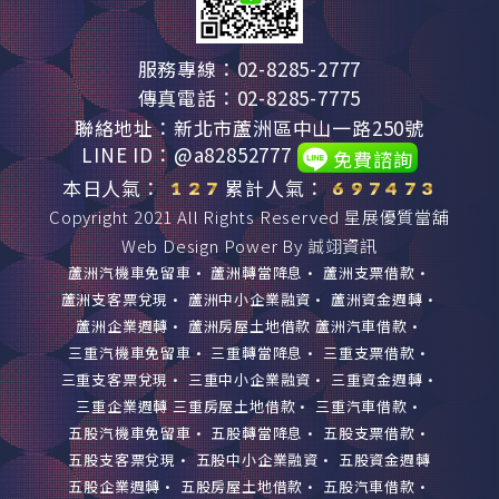
服務專線：02-8285-2777
傳真電話：02-8285-7775
聯絡地址：新北市蘆洲區中山一路250號
LINE ID：@a82852777
免費諮詢
本日人氣：
累計人氣：
Copyright 2021 All Rights Reserved
星展優質當舖
Web Design Power By
誠翊資訊
蘆洲汽機車免留車
•
蘆洲轉當降息
•
蘆洲支票借款
•
蘆洲支客票兌現
•
蘆洲中小企業融資
•
蘆洲資金週轉
•
蘆洲企業週轉
•
蘆洲房屋土地借款
蘆洲汽車借款
•
三重汽機車免留車
•
三重轉當降息
•
三重支票借款
•
三重支客票兌現
•
三重中小企業融資
•
三重資金週轉
•
三重企業週轉
三重房屋土地借款
•
三重汽車借款
•
五股汽機車免留車
•
五股轉當降息
•
五股支票借款
•
五股支客票兌現
•
五股中小企業融資
•
五股資金週轉
五股企業週轉
•
五股房屋土地借款
•
五股汽車借款
•