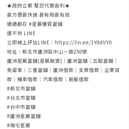
★政府立案 幫您代償高利★
最方便最快速 最有用最有效
通通都在 #星展優質當舖
還不快 LINE
立即線上評估LINE：https://lin.ee/1Y0dVY0
地址：新北市蘆洲區中山一路250號
蘆洲星展當舖(星展融資)｜蘆洲當舖｜五股當舖｜
免留車｜三重當舖｜蘆洲借款｜支票借款｜企業貸
款｜機車借款｜汽車借款｜房屋借款
#新北市當舖
#台北市當舖
#台中市當舖
#蘆洲星展當舖
#南屯星展