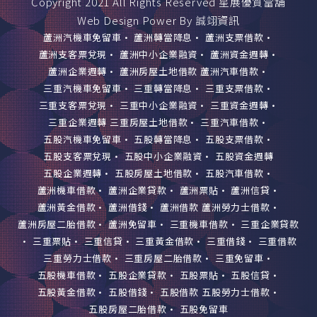
Copyright 2021 All Rights Reserved
星展優質當舖
Web Design Power By
誠翊資訊
蘆洲汽機車免留車
•
蘆洲轉當降息
•
蘆洲支票借款
•
蘆洲支客票兌現
•
蘆洲中小企業融資
•
蘆洲資金週轉
•
蘆洲企業週轉
•
蘆洲房屋土地借款
蘆洲汽車借款
•
三重汽機車免留車
•
三重轉當降息
•
三重支票借款
•
三重支客票兌現
•
三重中小企業融資
•
三重資金週轉
•
三重企業週轉
三重房屋土地借款
•
三重汽車借款
•
五股汽機車免留車
•
五股轉當降息
•
五股支票借款
•
五股支客票兌現
•
五股中小企業融資
•
五股資金週轉
五股企業週轉
•
五股房屋土地借款
•
五股汽車借款
•
蘆洲機車借款
•
蘆洲企業貸款
•
蘆洲票貼
•
蘆洲信貸
•
蘆洲黃金借款
•
蘆洲借錢
•
蘆洲借款
蘆洲勞力士借款
•
蘆洲房屋二胎借款
•
蘆洲免留車
•
三重機車借款
•
三重企業貸款
•
三重票貼
•
三重信貸
•
三重黃金借款
•
三重借錢
•
三重借款
三重勞力士借款
•
三重房屋二胎借款
•
三重免留車
•
五股機車借款
•
五股企業貸款
•
五股票貼
•
五股信貸
•
五股黃金借款
•
五股借錢
•
五股借款
五股勞力士借款
•
五股房屋二胎借款
•
五股免留車