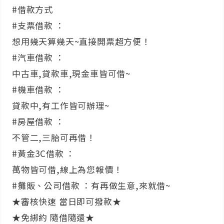
#借款方式
#支票借款 ：
想用幾天算幾天~直接開票超方便！
#汽車借款 ：
中古車,貸款車,現金車皆可借~
#機車借款 ：
貸款中,有工作皆可辦理~
#房屋借款 ：
不管二,三胎可再借！
#黃金3C借款 ：
萬物皆可借,線上為您報價！
#攤販、公司借款 ：有再做生意,來就借~
★審核快速 當日即可撥款★
★免綁約 隨借隨還★