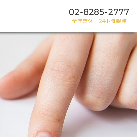
02-8285-2777
02-8285-2777
全年無休 24小時服務
全年無休 24小時服務