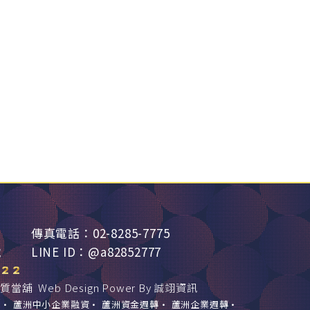
傳真電話：02-8285-7775
號
LINE ID：@a82852777
優質當舖
Web Design Power By
誠翊資訊
現
•
蘆洲中小企業融資
•
蘆洲資金週轉
•
蘆洲企業週轉
•