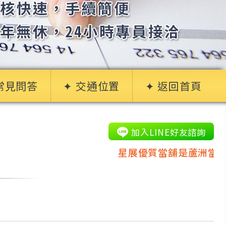
 常見問答
✦ 交通位置
✦ 返回首頁
加入LINE好友諮詢
星展優質當舖是蘆洲當舖最便